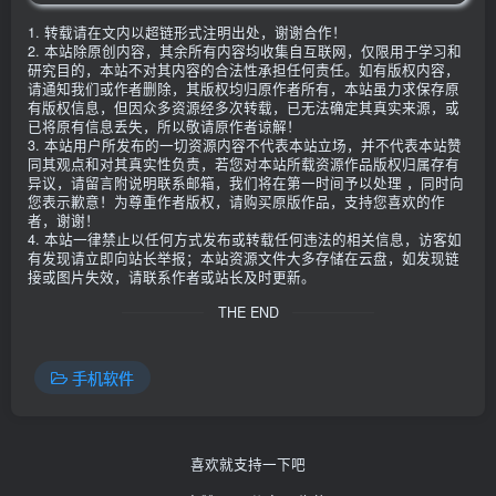
1. 转载请在文内以超链形式注明出处，谢谢合作！
2. 本站除原创内容，其余所有内容均收集自互联网，仅限用于学习和
研究目的，本站不对其内容的合法性承担任何责任。如有版权内容，
请通知我们或作者删除，其版权均归原作者所有，本站虽力求保存原
有版权信息，但因众多资源经多次转载，已无法确定其真实来源，或
已将原有信息丢失，所以敬请原作者谅解！
3. 本站用户所发布的一切资源内容不代表本站立场，并不代表本站赞
同其观点和对其真实性负责，若您对本站所载资源作品版权归属存有
异议，请留言附说明联系邮箱，我们将在第一时间予以处理 ，同时向
您表示歉意！为尊重作者版权，请购买原版作品，支持您喜欢的作
者，谢谢！
4. 本站一律禁止以任何方式发布或转载任何违法的相关信息，访客如
有发现请立即向站长举报；本站资源文件大多存储在云盘，如发现链
接或图片失效，请联系作者或站长及时更新。
THE END
手机软件
喜欢就支持一下吧