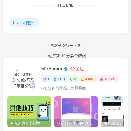
THE END
手机软件
喜欢就支持一下吧
点赞
30
分享
收藏
InfoHunter
关注
0
1151
0
4.6W+
64.4W+
不要让你的梦想只是想想而已
夸克网盘任务脚本
快视频制作软件 v1.1.1安卓版