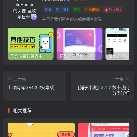
0
1151
0
4.6W+
64.4W+
并不是我们所有的人都会拥有浪漫
夸克网盘任务脚本
快视频制作软件 v1.1.1安卓版
上一篇
下一篇
上课网app v4.2.2安卓版
【锤子小说】2.1.7 数十热门
分类详细
相关推荐