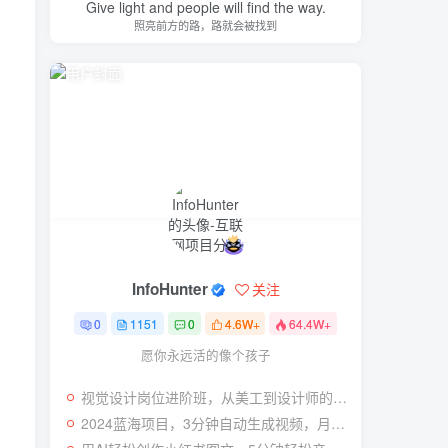
Give light and people will find the way.
照亮前方的路，路就会被找到
InfoHunter
关注
0
1151
0
4.6W+
64.4W+
愿你永远活的像个孩子
视觉设计岗位进阶班，从美工到设计师的蜕变（4节视频课程）
2024蓝海项目，3分钟自动生成视频，月入过万