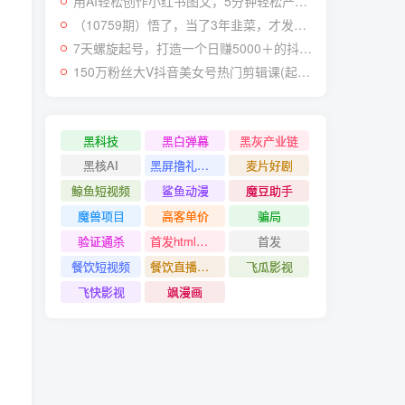
用AI轻松创作小红书图文，5分钟轻松产出300条小红书爆款笔记！
（10759期）悟了，当了3年韭菜，才发现网赚圈年赚100万的核心是卖项目，含泪分享！
7天螺旋起号，打造一个日赚5000＋的抖音壁纸号（价值688）
150万粉丝大V抖音美女号热门剪辑课(起号 过原创 素材来源 无人直播 变现)
黑科技
黑白弹幕
黑灰产业链
黑核AI
黑屏撸礼物撸门票
麦片好剧
鲸鱼短视频
鲨鱼动漫
魔豆助手
魔兽项目
高客单价
骗局
验证通杀
首发html小霸王游戏网站搭建项目
首发
餐饮短视频
餐饮直播引流
飞瓜影视
飞快影视
飒漫画