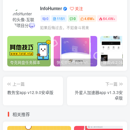
InfoHunter
关注
0
1151
0
4.6W+
64.4W+
如果后悔过去，不如奋斗将来
夸克网盘任务脚本
快视频制作软件 v1.1.1安卓版
上一篇
下一篇
教务宝app v12.9.0安卓版
外星人加速器app v1.3.3安
卓版
相关推荐