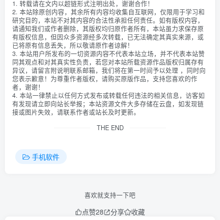
1. 转载请在文内以超链形式注明出处，谢谢合作！
2. 本站除原创内容，其余所有内容均收集自互联网，仅限用于学习和
研究目的，本站不对其内容的合法性承担任何责任。如有版权内容，
请通知我们或作者删除，其版权均归原作者所有，本站虽力求保存原
有版权信息，但因众多资源经多次转载，已无法确定其真实来源，或
已将原有信息丢失，所以敬请原作者谅解！
3. 本站用户所发布的一切资源内容不代表本站立场，并不代表本站赞
同其观点和对其真实性负责，若您对本站所载资源作品版权归属存有
异议，请留言附说明联系邮箱，我们将在第一时间予以处理 ，同时向
您表示歉意！为尊重作者版权，请购买原版作品，支持您喜欢的作
者，谢谢！
4. 本站一律禁止以任何方式发布或转载任何违法的相关信息，访客如
有发现请立即向站长举报；本站资源文件大多存储在云盘，如发现链
接或图片失效，请联系作者或站长及时更新。
THE END
手机软件
喜欢就支持一下吧
点赞
28
分享
收藏