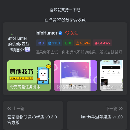
喜欢就支持一下吧
点赞
27
分享
收藏
InfoHunter
关注
0
1151
0
4.6W+
64.4W+
如果你不去试，你永远也不知道结果，所以去试试吧
夸克网盘任务脚本
快视频制作软件 v1.1.1安卓版
上一篇
下一篇
管家婆物联通x3x5版 v9.3.0
kards手游苹果版 v1.20
官方版