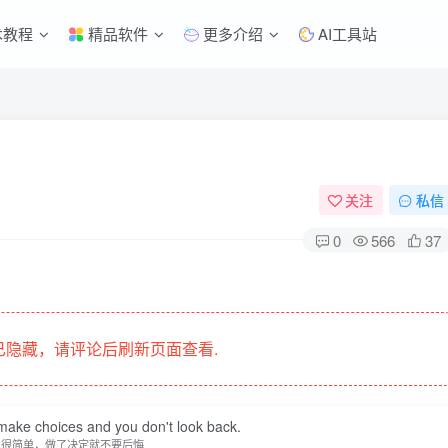
术教程
精品软件
更多介绍
AI工具站
关注
私信
0
566
37
隐藏，请评论后刷新页面查看.
 make choices and you don't look back.
生很简单，做了决定就不要后悔