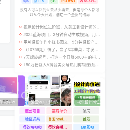
0
1151
0
4.6W+
64.4W+
链
没有人可以回到过去从头再来，但是每个人都可
以从今天开始，创造一个全新的结局
视觉设计岗位进阶班，从美工到设计师的蜕变（4节视频课程）
2024蓝海项目，3分钟自动生成视频，月入过万
用AI轻松创作小红书图文，5分钟轻松产出300条小红书爆款笔记！
（10759期）悟了，当了3年韭菜，才发现网赚圈年赚100万的核心是卖项目，含泪分享！
7天螺旋起号，打造一个日赚5000＋的抖音壁纸号（价值688）
150万粉丝大V抖音美女号热门剪辑课(起号 过原创 素材来源 无人直播 变现)
黑科技
黑白弹幕
黑灰产业链
黑核AI
黑屏撸礼物撸门票
麦片好剧
快视频制作软件 v1.1.1安卓版
醒图v9.2.0解锁VIP版_滤镜、模板免费使用
视觉设计岗位进阶班，从美工到设计师的蜕变（4节视频课程）
爽歪
鲸鱼短视频
鲨鱼动漫
魔豆助手
魔兽项目
高客单价
骗局
验证通杀
首发html小霸王游戏网站搭建项目
首发
下一篇
餐饮短视频
餐饮直播引流
飞瓜影视