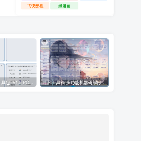
暗影格斗2苹果版 v2.36.0官方版
飞快影视
飒漫画
小迪逆向破解工具包_V1.5 PC绿色版
叶凡工具箱 多功能机器码解除工具包_V1.68 PC高级版
win激活工具