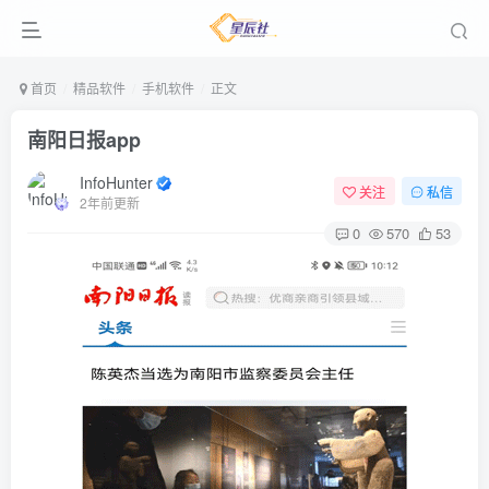
首页
精品软件
手机软件
正文
南阳日报app
InfoHunter
关注
私信
2年前更新
0
570
53