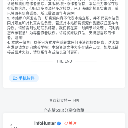
请通知我们或作者删除，其版权均归原作者所有，本站虽力求保存原
有版权信息，但因众多资源经多次转载，已无法确定其真实来源，或
已将原有信息丢失，所以敬请原作者谅解！
3. 本站用户所发布的一切资源内容不代表本站立场，并不代表本站赞
同其观点和对其真实性负责，若您对本站所载资源作品版权归属存有
异议，请留言附说明联系邮箱，我们将在第一时间予以处理 ，同时向
您表示歉意！为尊重作者版权，请购买原版作品，支持您喜欢的作
者，谢谢！
4. 本站一律禁止以任何方式发布或转载任何违法的相关信息，访客如
有发现请立即向站长举报；本站资源文件大多存储在云盘，如发现链
接或图片失效，请联系作者或站长及时更新。
THE END
手机软件
喜欢就支持一下吧
点赞
53
分享
收藏
InfoHunter
关注