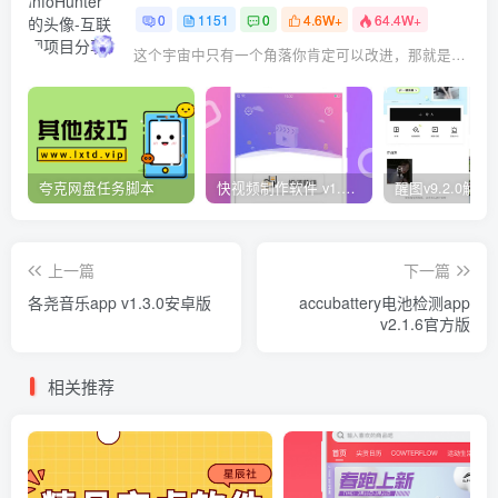
0
1151
0
4.6W+
64.4W+
这个宇宙中只有一个角落你肯定可以改进，那就是你自己
夸克网盘任务脚本
快视频制作软件 v1.1.1安卓版
上一篇
下一篇
各尧音乐app v1.3.0安卓版
accubattery电池检测app
v2.1.6官方版
相关推荐