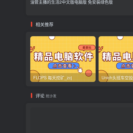
油管主播的生活2中文版电脑版 免安装绿色版
相关推荐
FLOPS 每天挖矿_zcj
Unich头班车空投_
评论
抢沙发