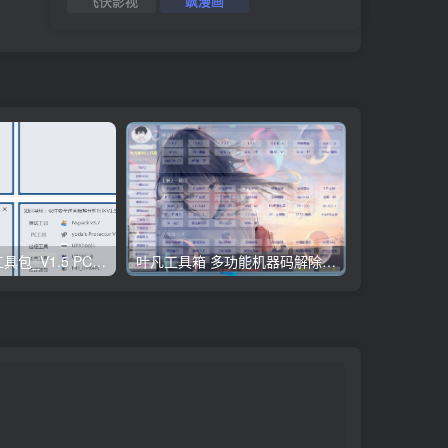
飞快影视
飒漫画
希望学电脑版 v4.2.2
小迪逆向破解工具包_V1.5 PC绿色版
叶凡工具箱 多功能机器码解除工具包_V1.68 PC高级版
win激活工具