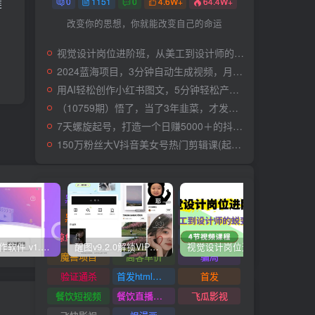
0
1151
0
4.6W+
64.4W+
链
改变你的思想，你就能改变自己的命运
视觉设计岗位进阶班，从美工到设计师的蜕变（4节视频课程）
2024蓝海项目，3分钟自动生成视频，月入过万
用AI轻松创作小红书图文，5分钟轻松产出300条小红书爆款笔记！
（10759期）悟了，当了3年韭菜，才发现网赚圈年赚100万的核心是卖项目，含泪分享！
7天螺旋起号，打造一个日赚5000＋的抖音壁纸号（价值688）
150万粉丝大V抖音美女号热门剪辑课(起号 过原创 素材来源 无人直播 变现)
黑科技
黑白弹幕
黑灰产业链
黑核AI
黑屏撸礼物撸门票
麦片好剧
鲸鱼短视频
鲨鱼动漫
魔豆助手
快视频制作软件 v1.1.1安卓版
醒图v9.2.0解锁VIP版_滤镜、模板免费使用
视觉设计岗位进阶班，从美工到设计师的蜕变（4节视频课程）
爽歪
魔兽项目
高客单价
骗局
验证通杀
首发html小霸王游戏网站搭建项目
首发
餐饮短视频
餐饮直播引流
飞瓜影视
下一篇