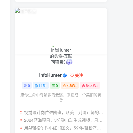
InfoHunter
关注
0
1151
0
4.6W+
64.4W+
愿你生命中有够多的云翳，来造成一个美丽的黄
昏
视觉设计岗位进阶班，从美工到设计师的蜕变（4节视频课程）
2024蓝海项目，3分钟自动生成视频，月入过万
用AI轻松创作小红书图文，5分钟轻松产出300条小红书爆款笔记！