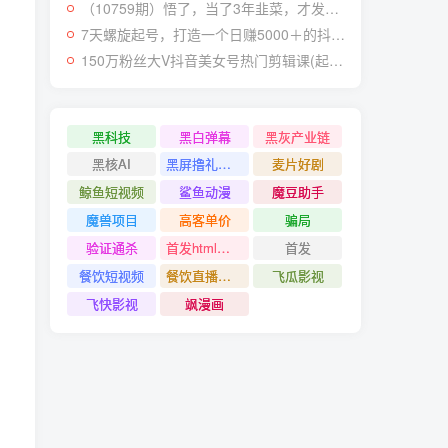
（10759期）悟了，当了3年韭菜，才发现网赚圈年赚100万的核心是卖项目，含泪分享！
7天螺旋起号，打造一个日赚5000＋的抖音壁纸号（价值688）
150万粉丝大V抖音美女号热门剪辑课(起号 过原创 素材来源 无人直播 变现)
黑科技
黑白弹幕
黑灰产业链
黑核AI
黑屏撸礼物撸门票
麦片好剧
鲸鱼短视频
鲨鱼动漫
魔豆助手
魔兽项目
高客单价
骗局
验证通杀
首发html小霸王游戏网站搭建项目
首发
餐饮短视频
餐饮直播引流
飞瓜影视
飞快影视
飒漫画