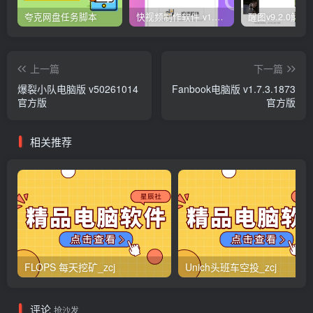
夸克网盘任务脚本
快视频制作软件 v1.1.1安卓版
上一篇
下一篇
爆裂小队电脑版 v50261014
Fanbook电脑版 v1.7.3.1873
官方版
官方版
相关推荐
FLOPS 每天挖矿_zcj
Unich头班车空投_zcj
评论
抢沙发