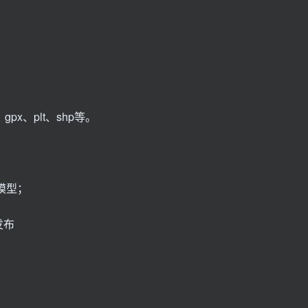
；
px、plt、shp等。
模型；
发布