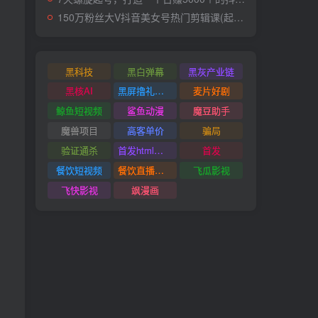
150万粉丝大V抖音美女号热门剪辑课(起号 过原创 素材来源 无人直播 变现)
黑科技
黑白弹幕
黑灰产业链
黑核AI
黑屏撸礼物撸门票
麦片好剧
鲸鱼短视频
鲨鱼动漫
魔豆助手
魔兽项目
高客单价
骗局
验证通杀
首发html小霸王游戏网站搭建项目
首发
餐饮短视频
餐饮直播引流
飞瓜影视
飞快影视
飒漫画