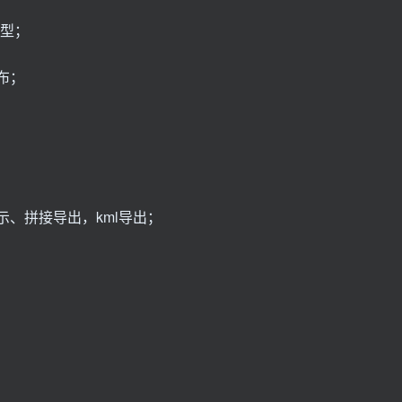
模型；
布；
示、拼接导出，kml导出；