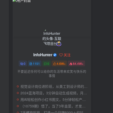
InfoHunter
关注
0
1151
0
4.6W+
64.4W+
不要延迟任何可以给你的生活带来欢笑与快乐的
事情
视觉设计岗位进阶班，从美工到设计师的蜕变（4节视频课程）
2024蓝海项目，3分钟自动生成视频，月入过万
用AI轻松创作小红书图文，5分钟轻松产出300条小红书爆款笔记！
（10759期）悟了，当了3年韭菜，才发现网赚圈年赚100万的核心是卖项目，含泪分享！
7天螺旋起号，打造一个日赚5000＋的抖音壁纸号（价值688）