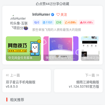
点赞
44
分享
收藏
InfoHunter
关注
0
1151
0
4.6W+
64.4W+
那些单独飞翔的人拥有最强大的翅膀
夸克网盘任务脚本
快视频制作软件 v1.1.1安卓版
上一篇
下一篇
双子星云手机电脑版
烟雨江湖电脑版
v5.8.5.0
v1.124.53785官方版
相关推荐