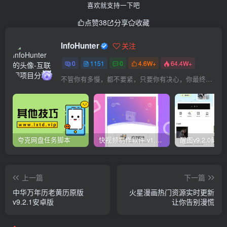
喜欢就支持一下吧
点赞
38
分享
收藏
InfoHunter
关注
0
1151
0
4.6W+
64.4W+
不管你有多慢，都不要紧，只要你有决心，你最终都会到达想去的地方
夸克网盘任务脚本
快视频制作软件 v1.1.1安卓版
上一篇
下一篇
中华万年历老黄历原版
火星漫画热门资源实时更新
v9.2.1安卓版
让你告别漫慌