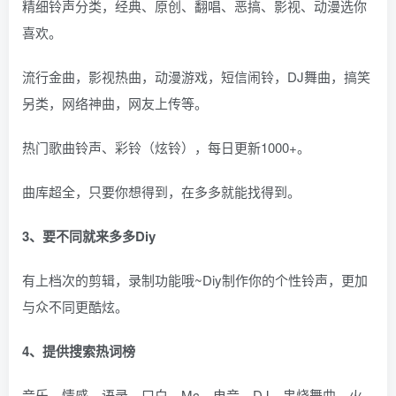
精细铃声分类，经典、原创、翻唱、恶搞、影视、动漫选你
喜欢。
流行金曲，影视热曲，动漫游戏，短信闹铃，DJ舞曲，搞笑
另类，网络神曲，网友上传等。
热门歌曲铃声、彩铃（炫铃），每日更新1000+。
曲库超全，只要你想得到，在多多就能找得到。
3、要不同就来多多Diy
有上档次的剪辑，录制功能哦~Diy制作你的个性铃声，更加
与众不同更酷炫。
4、提供搜索热词榜
音乐、情感、语录、口白、Mc、电音、DJ、串烧舞曲、火