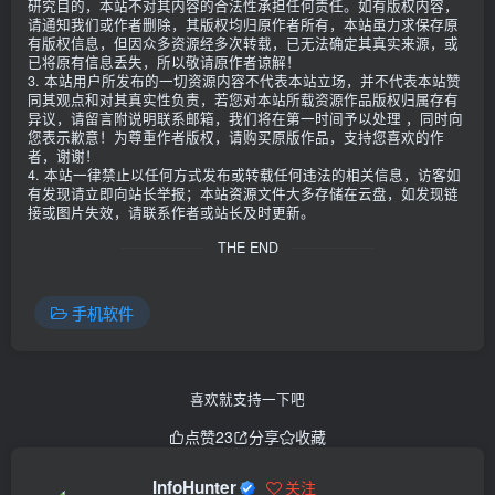
研究目的，本站不对其内容的合法性承担任何责任。如有版权内容，
请通知我们或作者删除，其版权均归原作者所有，本站虽力求保存原
有版权信息，但因众多资源经多次转载，已无法确定其真实来源，或
已将原有信息丢失，所以敬请原作者谅解！
3. 本站用户所发布的一切资源内容不代表本站立场，并不代表本站赞
同其观点和对其真实性负责，若您对本站所载资源作品版权归属存有
异议，请留言附说明联系邮箱，我们将在第一时间予以处理 ，同时向
您表示歉意！为尊重作者版权，请购买原版作品，支持您喜欢的作
者，谢谢！
4. 本站一律禁止以任何方式发布或转载任何违法的相关信息，访客如
有发现请立即向站长举报；本站资源文件大多存储在云盘，如发现链
接或图片失效，请联系作者或站长及时更新。
THE END
手机软件
喜欢就支持一下吧
点赞
23
分享
收藏
InfoHunter
关注