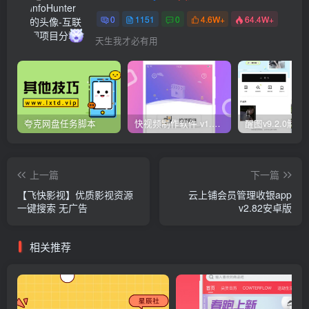
0
1151
0
4.6W+
64.4W+
天生我才必有用
夸克网盘任务脚本
快视频制作软件 v1.1.1安卓版
上一篇
下一篇
【飞快影视】优质影视资源
云上铺会员管理收银app
一键搜索 无广告
v2.82安卓版
相关推荐