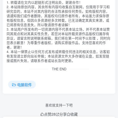
1. 转载请在文内以超链形式注明出处，谢谢合作！
2. 本站除原创内容，其余所有内容均收集自互联网，仅限用于学习和
研究目的，本站不对其内容的合法性承担任何责任。如有版权内容，
请通知我们或作者删除，其版权均归原作者所有，本站虽力求保存原
有版权信息，但因众多资源经多次转载，已无法确定其真实来源，或
已将原有信息丢失，所以敬请原作者谅解！
3. 本站用户所发布的一切资源内容不代表本站立场，并不代表本站赞
同其观点和对其真实性负责，若您对本站所载资源作品版权归属存有
异议，请留言附说明联系邮箱，我们将在第一时间予以处理 ，同时向
您表示歉意！为尊重作者版权，请购买原版作品，支持您喜欢的作
者，谢谢！
4. 本站一律禁止以任何方式发布或转载任何违法的相关信息，访客如
有发现请立即向站长举报；本站资源文件大多存储在云盘，如发现链
接或图片失效，请联系作者或站长及时更新。
THE END
电脑软件
喜欢就支持一下吧
点赞
28
分享
收藏