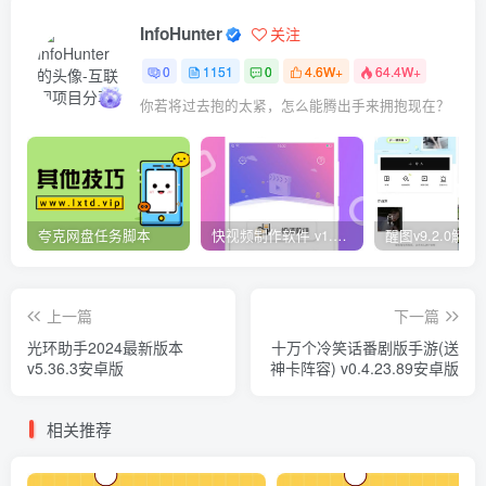
InfoHunter
关注
0
1151
0
4.6W+
64.4W+
你若将过去抱的太紧，怎么能腾出手来拥抱现在？
夸克网盘任务脚本
快视频制作软件 v1.1.1安卓版
上一篇
下一篇
光环助手2024最新版本
十万个冷笑话番剧版手游(送
v5.36.3安卓版
神卡阵容) v0.4.23.89安卓版
相关推荐