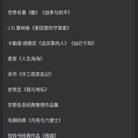
世界名著《飘》《战争与和平》
J.D.塞林格《麦田里的守望者》
卡勒德·胡赛尼《追风筝的人》《灿烂千阳》
麦家《人生海海》
余华《许三观卖血记》
史铁生《我与地坛》
东野圭吾经典推理作品集
毛姆经典《月亮与六便士》
钱钟书经典作品《围城》