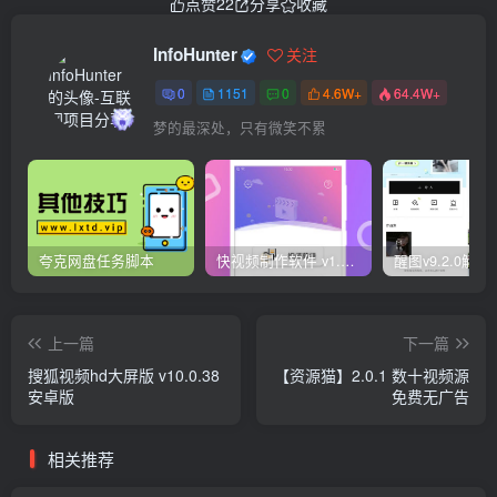
点赞
22
分享
收藏
InfoHunter
关注
0
1151
0
4.6W+
64.4W+
梦的最深处，只有微笑不累
夸克网盘任务脚本
快视频制作软件 v1.1.1安卓版
上一篇
下一篇
搜狐视频hd大屏版 v10.0.38
【资源猫】2.0.1 数十视频源
安卓版
免费无广告
相关推荐