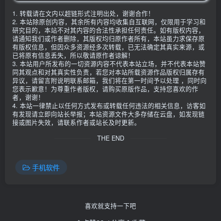
1. 转载请在文内以超链形式注明出处，谢谢合作！
2. 本站除原创内容，其余所有内容均收集自互联网，仅限用于学习和
研究目的，本站不对其内容的合法性承担任何责任。如有版权内容，
请通知我们或作者删除，其版权均归原作者所有，本站虽力求保存原
有版权信息，但因众多资源经多次转载，已无法确定其真实来源，或
已将原有信息丢失，所以敬请原作者谅解！
3. 本站用户所发布的一切资源内容不代表本站立场，并不代表本站赞
同其观点和对其真实性负责，若您对本站所载资源作品版权归属存有
异议，请留言附说明联系邮箱，我们将在第一时间予以处理 ，同时向
您表示歉意！为尊重作者版权，请购买原版作品，支持您喜欢的作
者，谢谢！
4. 本站一律禁止以任何方式发布或转载任何违法的相关信息，访客如
有发现请立即向站长举报；本站资源文件大多存储在云盘，如发现链
接或图片失效，请联系作者或站长及时更新。
THE END
手机软件
喜欢就支持一下吧