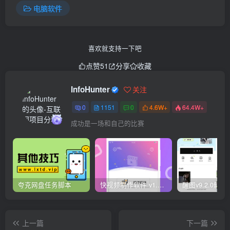
电脑软件
喜欢就支持一下吧
点赞
51
分享
收藏
InfoHunter
关注
0
1151
0
4.6W+
64.4W+
成功是一场和自己的比赛
夸克网盘任务脚本
快视频制作软件 v1.1.1安卓版
上一篇
下一篇