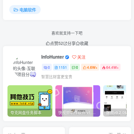
电脑软件
喜欢就支持一下吧
点赞
52
分享
收藏
InfoHunter
关注
0
1151
0
4.6W+
64.4W+
智慧比财富更宝贵
夸克网盘任务脚本
快视频制作软件 v1.1.1安卓版