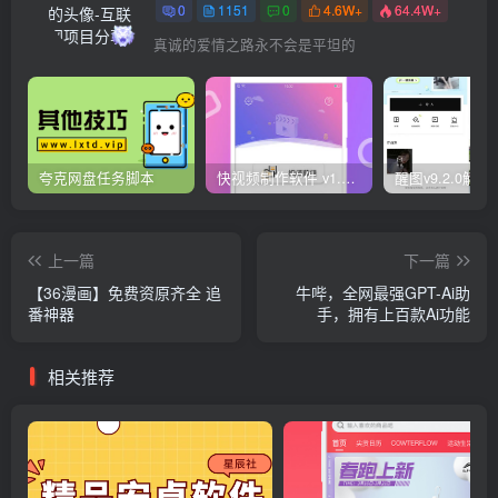
0
1151
0
4.6W+
64.4W+
真诚的爱情之路永不会是平坦的
夸克网盘任务脚本
快视频制作软件 v1.1.1安卓版
上一篇
下一篇
【36漫画】免费资原齐全 追
牛哔，全网最强GPT-Ai助
番神器
手，拥有上百款Ai功能
相关推荐