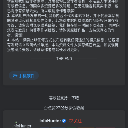
请通知我们或作者删除，其版权均归原作者所有，本站虽力求保存原
有版权信息，但因众多资源经多次转载，已无法确定其真实来源，或
已将原有信息丢失，所以敬请原作者谅解！
3. 本站用户所发布的一切资源内容不代表本站立场，并不代表本站赞
同其观点和对其真实性负责，若您对本站所载资源作品版权归属存有
异议，请留言附说明联系邮箱，我们将在第一时间予以处理 ，同时向
您表示歉意！为尊重作者版权，请购买原版作品，支持您喜欢的作
者，谢谢！
4. 本站一律禁止以任何方式发布或转载任何违法的相关信息，访客如
有发现请立即向站长举报；本站资源文件大多存储在云盘，如发现链
接或图片失效，请联系作者或站长及时更新。
THE END
手机软件
喜欢就支持一下吧
点赞
27
分享
收藏
InfoHunter
关注