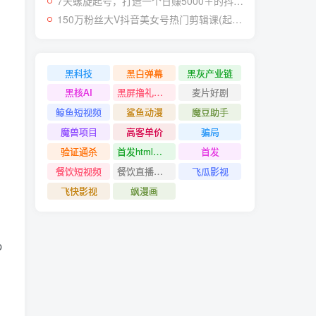
7天螺旋起号，打造一个日赚5000＋的抖音壁纸号（价值688）
150万粉丝大V抖音美女号热门剪辑课(起号 过原创 素材来源 无人直播 变现)
黑科技
黑白弹幕
黑灰产业链
黑核AI
黑屏撸礼物撸门票
麦片好剧
鲸鱼短视频
鲨鱼动漫
魔豆助手
魔兽项目
高客单价
骗局
验证通杀
首发html小霸王游戏网站搭建项目
首发
餐饮短视频
餐饮直播引流
飞瓜影视
飞快影视
飒漫画
p