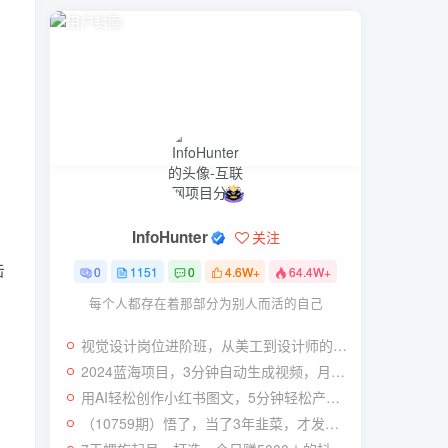
InfoHunter
关注
击
0
1151
0
4.6W+
64.4W+
每个人都存在着那部分为别人而活的自己
视觉设计岗位进阶班，从美工到设计师的蜕变（4节视频课程）
2024蓝海项目，3分钟自动生成视频，月入过万
用AI轻松创作小红书图文，5分钟轻松产出300条小红书爆款笔记！
（10759期）悟了，当了3年韭菜，才发现网赚圈年赚100万的核心是卖项目，含泪分享！