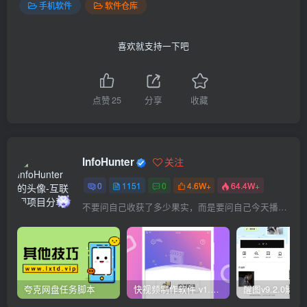
手机软件
软件仓库
喜欢就支持一下吧
点赞
25
分享
收藏
InfoHunter
关注
0
1151
0
4.6W+
64.4W+
不要问自己收获了多少果实，而是要问自己今天播种了多少种子
夸克网盘任务脚本
快视频制作软件 v1.1.1安卓版