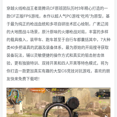
穿越火线枪战王者是腾讯CF原班团队历时3年精心打造的一
款CF正版FPS游戏，本作以超人气PC游戏“吃鸡”为原型，基
于最为纯正的枪战血统和多项自研技术匠心绘制，广袤辽阔
的大地图战斗场景，原汁原味的火爆枪战对局，丰富的多样
的载具植入，装甲车、跑车甚至于自行车都囊括其中，7大种
类40多把逼真的武器及装备体系，最为原始的开局搜寻获取
装备玩法，辅以灵敏便捷的操作方式和真实的狙击射击体
验，更有独狼特训、双排开黑和四人开黑等特色模式，将为
你打造一款更加真实有趣的大型CS竞技对抗游戏，喜欢的朋
友快来免费下载吧！