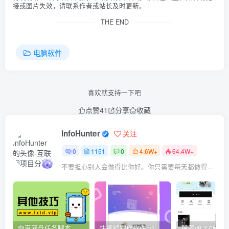
接或图片失效，请联系作者或站长及时更新。
THE END
电脑软件
喜欢就支持一下吧
点赞
41
分享
收藏
InfoHunter
关注
0
1151
0
4.6W+
64.4W+
不要担心别人会做得比你好。你只需要每天都做得比前一天好就可以了
夸克网盘任务脚本
快视频制作软件 v1.1.1安卓版