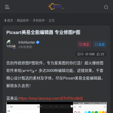
首页
精品软件
手机软件
正文
Picsart美易全能编辑器 专业修图P图
InfoHunter
关注
私信
2年前更新
0
588
23
告别传统修图P图软件，专为爱美图的你打造！超火爆修图
软件来啦(๑•̀ㅂ•́)و✧ 多达3000种编辑功能、滤镜效果，千套
精心设计甄选的素材及字体，尽在Picsart美易全能编辑器，
解锁永久会员！
蓝奏云:
https://tonyi.lanzouy.com/i2TnF0co9b2j