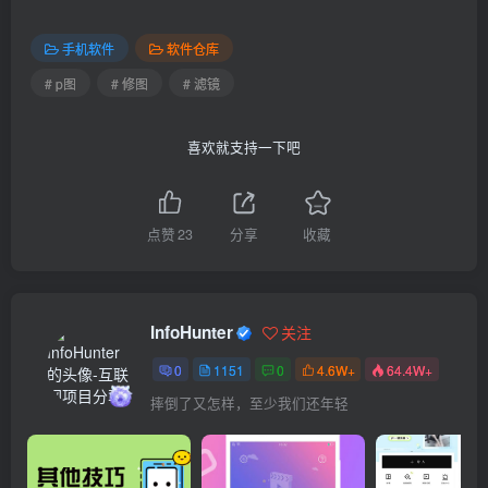
手机软件
软件仓库
# p图
# 修图
# 滤镜
喜欢就支持一下吧
点赞
23
分享
收藏
InfoHunter
关注
0
1151
0
4.6W+
64.4W+
摔倒了又怎样，至少我们还年轻