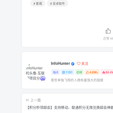
# 影视
# 安卓软件
点赞
4
InfoHunter
关注
0
1151
0
4.6W+
64.4
那些单独飞翔的人拥有最强大的翅膀
上一篇
【积分秒领超会】支持移动、联通积分无限兑换超会神