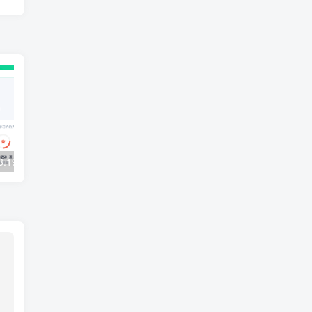
3.19.0安卓版
【资源猫】2.0.2 数十视频原免费无广告