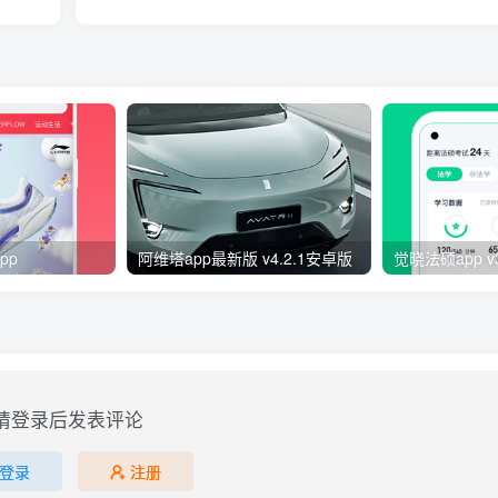
pp
阿维塔app最新版 v4.2.1安卓版
觉晓法硕app v
请登录后发表评论
登录
注册