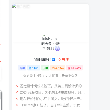
InfoHunter
关注
0
1151
0
4.6W+
64.4W+
你必须十分努力，才能看上去毫不费劲
视觉设计岗位进阶班，从美工到设计师的蜕变（4节视频课程）
2024蓝海项目，3分钟自动生成视频，月入过万
用AI轻松创作小红书图文，5分钟轻松产出300条小红书爆款笔记！
（10759期）悟了，当了3年韭菜，才发现网赚圈年赚100万的核心是卖项目，含泪分享！