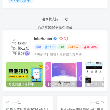
喜欢就支持一下吧
点赞
53
分享
收藏
InfoHunter
关注
0
1151
0
4.6W+
64.4W+
今天的牺牲和努力未来都会有回报
夸克网盘任务脚本
快视频制作软件 v1.1.1安卓版
上一篇
下一篇
中华万年历新版2024 v9.2.1
Fabulous美妙激励 v4.1安卓