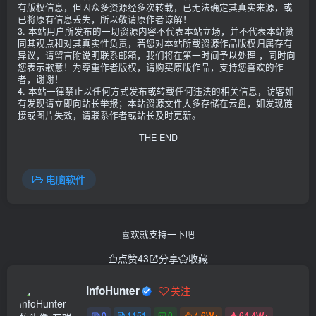
有版权信息，但因众多资源经多次转载，已无法确定其真实来源，或
已将原有信息丢失，所以敬请原作者谅解！
3. 本站用户所发布的一切资源内容不代表本站立场，并不代表本站赞
同其观点和对其真实性负责，若您对本站所载资源作品版权归属存有
异议，请留言附说明联系邮箱，我们将在第一时间予以处理 ，同时向
您表示歉意！为尊重作者版权，请购买原版作品，支持您喜欢的作
者，谢谢！
4. 本站一律禁止以任何方式发布或转载任何违法的相关信息，访客如
有发现请立即向站长举报；本站资源文件大多存储在云盘，如发现链
接或图片失效，请联系作者或站长及时更新。
THE END
电脑软件
喜欢就支持一下吧
点赞
43
分享
收藏
InfoHunter
关注
0
1151
0
4.6W+
64.4W+