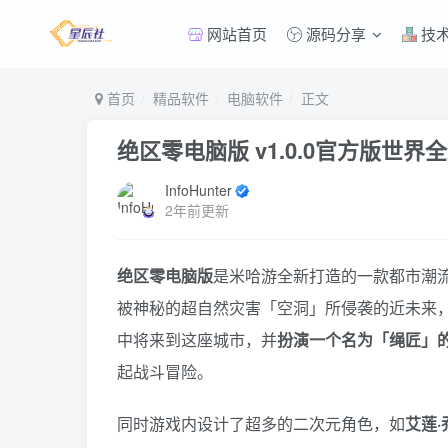
网站首页
源码分享
技
首页
精品软件
电脑软件
正文
绝区零电脑版 v1.0.0官方版
世界全
InfoHunter
2年前更新
绝区零电脑版
是米哈游全新打造的一款都市潮流
被神秘的超自然灾害「空洞」所侵袭的近未来
中将来到这座城市，并
扮演一个名为「绳匠」
起战斗冒险。
同时游戏内设计了超多的二次元角色，如
艾莲