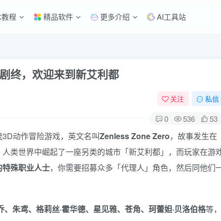
术教程
精品软件
更多介绍
AI工具站
剧终，欢迎来到新艾利都
关注
私信
0
536
53
3D动作冒险游戏，英文名叫
Zenless Zone Zero
，故事发生在
，人类世界中崛起了一座另类的城市「新艾利都」，而玩家在游
的特殊职业人士
，你需要招募众多「代理人」角色，然后同他们
·乔、朱鸢、格莉丝·霍华德、星见雅、苍角、珂蕾妲·贝洛伯格
等