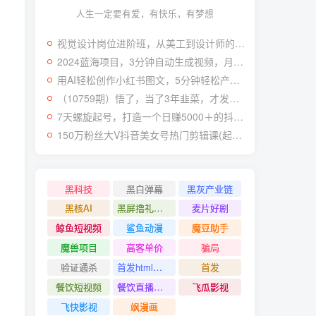
人生一定要有爱，有快乐，有梦想
视觉设计岗位进阶班，从美工到设计师的蜕变（4节视频课程）
2024蓝海项目，3分钟自动生成视频，月入过万
用AI轻松创作小红书图文，5分钟轻松产出300条小红书爆款笔记！
（10759期）悟了，当了3年韭菜，才发现网赚圈年赚100万的核心是卖项目，含泪分享！
7天螺旋起号，打造一个日赚5000＋的抖音壁纸号（价值688）
150万粉丝大V抖音美女号热门剪辑课(起号 过原创 素材来源 无人直播 变现)
黑科技
黑白弹幕
黑灰产业链
黑核AI
黑屏撸礼物撸门票
麦片好剧
鲸鱼短视频
鲨鱼动漫
魔豆助手
魔兽项目
高客单价
骗局
验证通杀
首发html小霸王游戏网站搭建项目
首发
餐饮短视频
餐饮直播引流
飞瓜影视
飞快影视
飒漫画