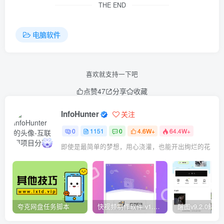
THE END
电脑软件
喜欢就支持一下吧
点赞
47
分享
收藏
InfoHunter
关注
0
1151
0
4.6W+
64.4W+
即使是最简单的梦想，用心浇灌，也能开出绚烂的花
夸克网盘任务脚本
快视频制作软件 v1.1.1安卓版