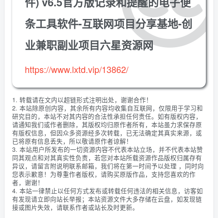
件) v6.5官方版记录和提醒的电子便
条工具软件-互联网项目分享基地-创
业兼职副业项目六星资源网
https://www.lxtd.vip/13862/
1. 转载请在文内以超链形式注明出处，谢谢合作！
2. 本站除原创内容，其余所有内容均收集自互联网，仅限用于学习和
研究目的，本站不对其内容的合法性承担任何责任。如有版权内容，
请通知我们或作者删除，其版权均归原作者所有，本站虽力求保存原
有版权信息，但因众多资源经多次转载，已无法确定其真实来源，或
已将原有信息丢失，所以敬请原作者谅解！
3. 本站用户所发布的一切资源内容不代表本站立场，并不代表本站赞
同其观点和对其真实性负责，若您对本站所载资源作品版权归属存有
异议，请留言附说明联系邮箱，我们将在第一时间予以处理 ，同时向
您表示歉意！为尊重作者版权，请购买原版作品，支持您喜欢的作
者，谢谢！
4. 本站一律禁止以任何方式发布或转载任何违法的相关信息，访客如
有发现请立即向站长举报；本站资源文件大多存储在云盘，如发现链
接或图片失效，请联系作者或站长及时更新。