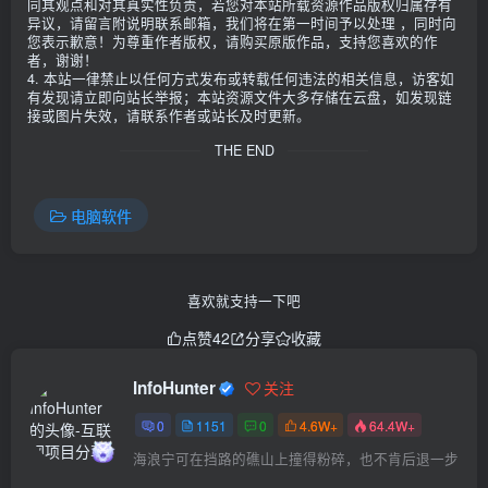
同其观点和对其真实性负责，若您对本站所载资源作品版权归属存有
异议，请留言附说明联系邮箱，我们将在第一时间予以处理 ，同时向
您表示歉意！为尊重作者版权，请购买原版作品，支持您喜欢的作
者，谢谢！
4. 本站一律禁止以任何方式发布或转载任何违法的相关信息，访客如
有发现请立即向站长举报；本站资源文件大多存储在云盘，如发现链
接或图片失效，请联系作者或站长及时更新。
THE END
电脑软件
喜欢就支持一下吧
点赞
42
分享
收藏
InfoHunter
关注
0
1151
0
4.6W+
64.4W+
海浪宁可在挡路的礁山上撞得粉碎，也不肯后退一步