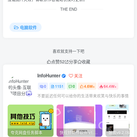
THE END
电脑软件
喜欢就支持一下吧
点赞
52
分享
收藏
InfoHunter
关注
0
1151
0
4.6W+
64.4W+
不要延迟任何可以给你的生活带来欢笑与快乐的事情
夸克网盘任务脚本
快视频制作软件 v1.1.1安卓版