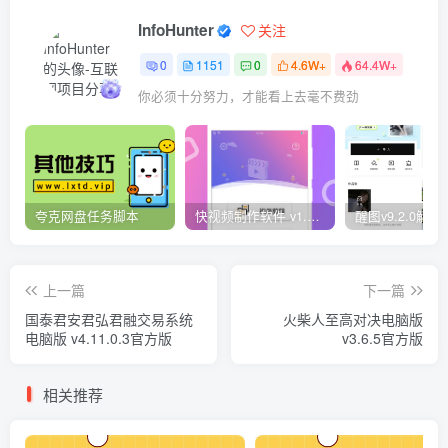
InfoHunter
关注
0
1151
0
4.6W+
64.4W+
你必须十分努力，才能看上去毫不费劲
夸克网盘任务脚本
快视频制作软件 v1.1.1安卓版
上一篇
下一篇
国泰君安君弘君融交易系统
火柴人至高对决电脑版
电脑版 v4.11.0.3官方版
v3.6.5官方版
相关推荐