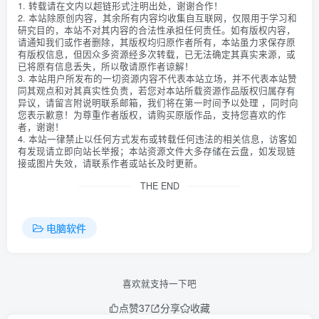
1. 转载请在文内以超链形式注明出处，谢谢合作！
2. 本站除原创内容，其余所有内容均收集自互联网，仅限用于学习和
研究目的，本站不对其内容的合法性承担任何责任。如有版权内容，
请通知我们或作者删除，其版权均归原作者所有，本站虽力求保存原
有版权信息，但因众多资源经多次转载，已无法确定其真实来源，或
已将原有信息丢失，所以敬请原作者谅解！
3. 本站用户所发布的一切资源内容不代表本站立场，并不代表本站赞
同其观点和对其真实性负责，若您对本站所载资源作品版权归属存有
异议，请留言附说明联系邮箱，我们将在第一时间予以处理 ，同时向
您表示歉意！为尊重作者版权，请购买原版作品，支持您喜欢的作
者，谢谢！
4. 本站一律禁止以任何方式发布或转载任何违法的相关信息，访客如
有发现请立即向站长举报；本站资源文件大多存储在云盘，如发现链
接或图片失效，请联系作者或站长及时更新。
THE END
电脑软件
喜欢就支持一下吧
点赞
37
分享
收藏