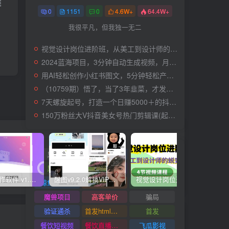
链
0
1151
0
4.6W+
64.4W+
我很平凡，但我独一无二
视觉设计岗位进阶班，从美工到设计师的蜕变（4节视频课程）
2024蓝海项目，3分钟自动生成视频，月入过万
用AI轻松创作小红书图文，5分钟轻松产出300条小红书爆款笔记！
（10759期）悟了，当了3年韭菜，才发现网赚圈年赚100万的核心是卖项目，含泪分享！
7天螺旋起号，打造一个日赚5000＋的抖音壁纸号（价值688）
150万粉丝大V抖音美女号热门剪辑课(起号 过原创 素材来源 无人直播 变现)
黑科技
黑白弹幕
黑灰产业链
黑核AI
黑屏撸礼物撸门票
麦片好剧
快视频制作软件 v1.1.1安卓版
醒图v9.2.0解锁VIP版_滤镜、模板免费使用
视觉设计岗位进阶班，从美工到设计师的蜕变（4节视频课程）
爽歪
鲸鱼短视频
鲨鱼动漫
魔豆助手
魔兽项目
高客单价
骗局
验证通杀
首发html小霸王游戏网站搭建项目
首发
下一篇
餐饮短视频
餐饮直播引流
飞瓜影视