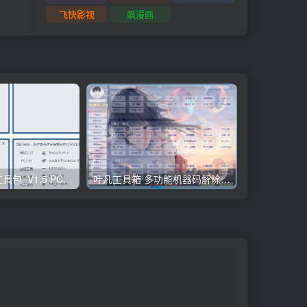
Dreamweaver MX 2004绿色精简版 v7.0中文版
飞快影视
飒漫画
小迪逆向破解工具包_V1.5 PC绿色版
叶凡工具箱 多功能机器码解除工具包_V1.68 PC高级版
win激活工具