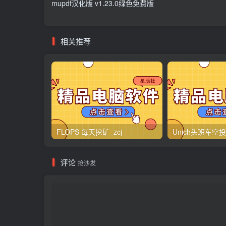
mupdf汉化版 v1.23.0绿色免费版
相关推荐
FLOPS 每天挖矿_zcj
Unich头班车空投_
评论
抢沙发