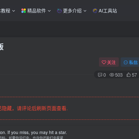
术教程
精品软件
更多介绍
AI工具站
版
关注
私信
0
503
57
隐藏，请评论后刷新页面查看.
n. If you miss, you may hit a star.
目标。如果你没打中，也许你还能打中星星