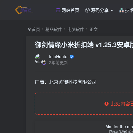
网站首页
源码分享
技
首页
精品软件
电脑软件
正文
御剑情缘小米折扣端 v1.25.3安卓
InfoHunter
2年前更新
厂商：
北京紫御科技有限公司
此处内容已
Aim for the moo
把月亮作为你的