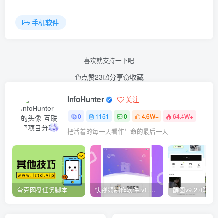
手机软件
喜欢就支持一下吧
点赞
23
分享
收藏
InfoHunter
关注
0
1151
0
4.6W+
64.4W+
把活着的每一天看作生命的最后一天
夸克网盘任务脚本
快视频制作软件 v1.1.1安卓版