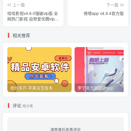
上一篇
下一篇
哇哇影视v4.6.0强破vip版 全
倚塔app v4.9.4官方版
网热门影视 自带爱优腾vip解
析
相关推荐
微信多开-苹果自签版本
李宁官方旗舰店app
评论
抢沙发
请登录后发表评论