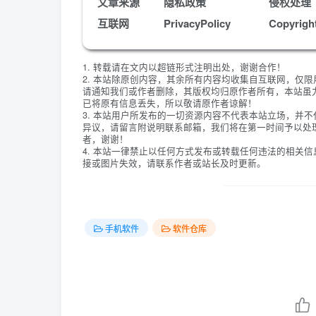
文章来源
隐私政策
侵权处理
互联网
PrivacyPolicy
Copyrigh
1. 转载请在文内以超链形式注明出处，谢谢合作！
2. 本站除原创内容，其余所有内容均收集自互联网，仅
请通知我们或作者删除，其版权均归原作者所有，本站虽
已将原有信息丢失，所以敬请原作者谅解！
3. 本站用户所发布的一切资源内容不代表本站立场，并
异议，请留言附说明联系邮箱，我们将在第一时间予以处
者，谢谢！
4. 本站一律禁止以任何方式发布或转载任何违法的相关
接或图片失效，请联系作者或站长及时更新。
手机软件
软件仓库