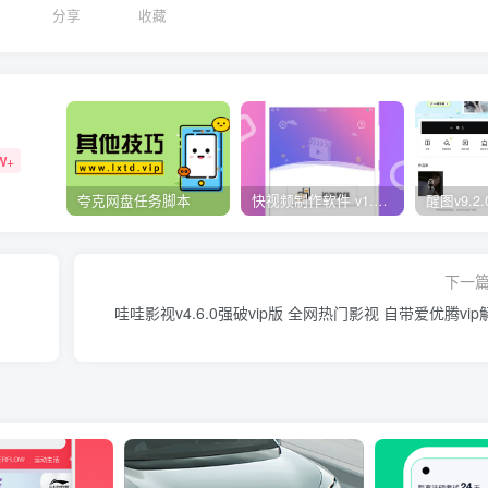
1
分享
收藏
W+
夸克网盘任务脚本
快视频制作软件 v1.1.1安卓版
下一
哇哇影视v4.6.0强破vip版 全网热门影视 自带爱优腾vip