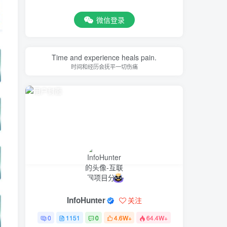
微信登录
Time and experience heals pain.
时间和经历会抚平一切伤痛
InfoHunter
关注
0
1151
0
4.6W+
64.4W+