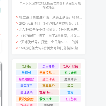
一个人仅仅因为软弱无能或优柔寡断就完全可能
招致痛苦
视觉设计岗位进阶班，从美工到设计师的蜕变（4节视频课程）
2024蓝海项目，3分钟自动生成视频，月入过万
用AI轻松创作小红书图文，5分钟轻松产出300条小红书爆款笔记！
（10759期）悟了，当了3年韭菜，才发现网赚圈年赚100万的核心是卖项目，含泪分享！
7天螺旋起号，打造一个日赚5000＋的抖音壁纸号（价值688）
150万粉丝大V抖音美女号热门剪辑课(起号 过原创 素材来源 无人直播 变现)
黑科技
黑白弹幕
黑灰产业链
黑核AI
黑屏撸礼物撸门票
麦片好剧
鲸鱼短视频
鲨鱼动漫
魔豆助手
魔兽项目
高客单价
骗局
验证通杀
首发html小霸王游戏网站搭建项目
首发
餐饮短视频
餐饮直播引流
飞瓜影视
飞快影视
飒漫画