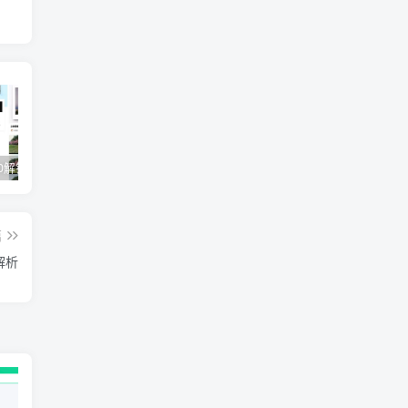
醒图v9.2.0解锁VIP版_滤镜、模板免费使用
视觉设计岗位进阶班，从美工到设计师的蜕变（4节视频课程）
爽歪歪–?
篇
解析