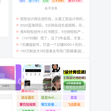
0
1151
0
4.6W+
64.4W+
链
永不言弃
视觉设计岗位进阶班，从美工到设计师的蜕变（4节视频课程）
2024蓝海项目，3分钟自动生成视频，月入过万
用AI轻松创作小红书图文，5分钟轻松产出300条小红书爆款笔记！
（10759期）悟了，当了3年韭菜，才发现网赚圈年赚100万的核心是卖项目，含泪分享！
7天螺旋起号，打造一个日赚5000＋的抖音壁纸号（价值688）
150万粉丝大V抖音美女号热门剪辑课(起号 过原创 素材来源 无人直播 变现)
黑科技
黑白弹幕
黑灰产业链
黑核AI
黑屏撸礼物撸门票
麦片好剧
鲸鱼短视频
鲨鱼动漫
魔豆助手
快视频制作软件 v1.1.1安卓版
醒图v9.2.0解锁VIP版_滤镜、模板免费使用
视觉设计岗位进阶班，从美工到设计师的蜕变（4节视频课程）
爽歪
魔兽项目
高客单价
骗局
验证通杀
首发html小霸王游戏网站搭建项目
首发
餐饮短视频
餐饮直播引流
飞瓜影视
下一篇