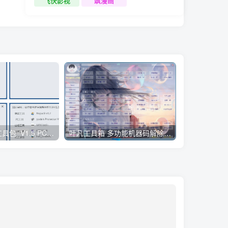
飞快影视
飒漫画
DeskMan微软桌面助手v1.0.0
小迪逆向破解工具包_V1.5 PC绿色版
叶凡工具箱 多功能机器码解除工具包_V1.68 PC高级版
win激活工具