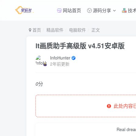
网站首页
源码分享
技
首页
精品软件
电脑软件
正文
lt画质助手高级版 v4.51安卓版
InfoHunter
2年前更新
0
分
此处内容已
Real dream