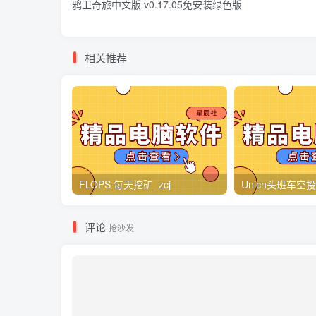
鸦卫奇旅中文版 v0.17.05免安装绿色版
相关推荐
FLOPS 每天挖矿_zcj
Unich头班车空投_
评论
抢沙发