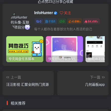
点赞
23
分享
收藏
InfoHunter
关注
0
1151
0
4.6W+
64.4W+
每个人都存在着那部分为别人而活的自己
夸克网盘任务脚本
快视频制作软件 v1.1.1安卓版
上一篇
下一篇
汪汪影视 汇聚全网热门资源
几何画板app
相关推荐