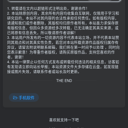
1. 转载请在文内以超链形式注明出处，谢谢合作！
2. 本站除原创内容，其余所有内容均收集自互联网，仅限用于学习和
研究目的，本站不对其内容的合法性承担任何责任。如有版权内容，
请通知我们或作者删除，其版权均归原作者所有，本站虽力求保存原
有版权信息，但因众多资源经多次转载，已无法确定其真实来源，或
已将原有信息丢失，所以敬请原作者谅解！
3. 本站用户所发布的一切资源内容不代表本站立场，并不代表本站赞
同其观点和对其真实性负责，若您对本站所载资源作品版权归属存有
异议，请留言附说明联系邮箱，我们将在第一时间予以处理 ，同时向
您表示歉意！为尊重作者版权，请购买原版作品，支持您喜欢的作
者，谢谢！
4. 本站一律禁止以任何方式发布或转载任何违法的相关信息，访客如
有发现请立即向站长举报；本站资源文件大多存储在云盘，如发现链
接或图片失效，请联系作者或站长及时更新。
THE END
手机软件
喜欢就支持一下吧