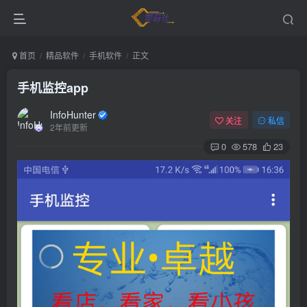
首页
精品软件
手机软件
正文
手机监控app
InfoHunter
关注
私信
2年前更新
0
578
23