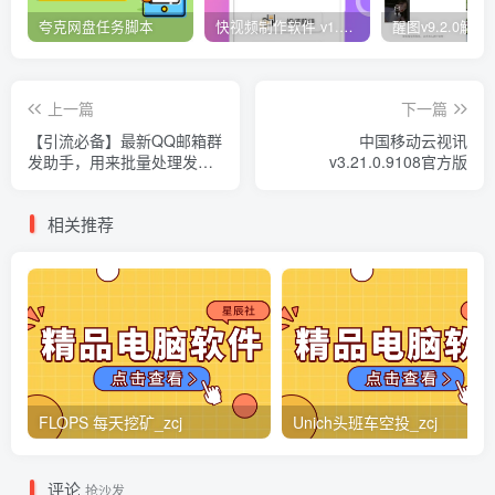
夸克网盘任务脚本
快视频制作软件 v1.1.1安卓版
上一篇
下一篇
【引流必备】最新QQ邮箱群
中国移动云视讯
发助手，用来批量处理发信
v3.21.0.9108官方版
【软件+详细教程】
相关推荐
FLOPS 每天挖矿_zcj
Unich头班车空投_zcj
评论
抢沙发