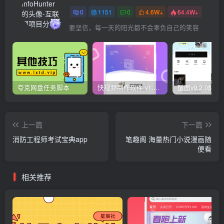
0
1151
0
4.6W+
64.4W+
要坚信，每一天的阳光都不会辜负自己的笑容
夸克网盘任务脚本
快视频制作软件 v1.1.1安卓版
上一篇
下一篇
消防工程师考试宝典app
笔趣阁 海量热门小说漫画随
便看
相关推荐