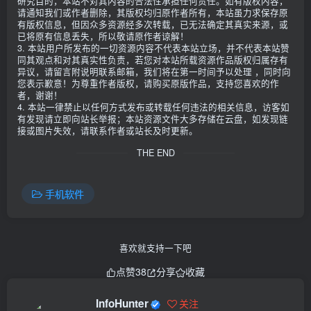
研究目的，本站不对其内容的合法性承担任何责任。如有版权内容，
请通知我们或作者删除，其版权均归原作者所有，本站虽力求保存原
有版权信息，但因众多资源经多次转载，已无法确定其真实来源，或
已将原有信息丢失，所以敬请原作者谅解！
3. 本站用户所发布的一切资源内容不代表本站立场，并不代表本站赞
同其观点和对其真实性负责，若您对本站所载资源作品版权归属存有
异议，请留言附说明联系邮箱，我们将在第一时间予以处理 ，同时向
您表示歉意！为尊重作者版权，请购买原版作品，支持您喜欢的作
者，谢谢！
4. 本站一律禁止以任何方式发布或转载任何违法的相关信息，访客如
有发现请立即向站长举报；本站资源文件大多存储在云盘，如发现链
接或图片失效，请联系作者或站长及时更新。
THE END
手机软件
喜欢就支持一下吧
点赞
38
分享
收藏
InfoHunter
关注