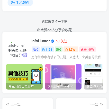
手机软件
喜欢就支持一下吧
点赞
55
分享
收藏
InfoHunter
关注
0
1151
0
4.6W+
64.4W+
愿你生命中有够多的云翳，来造成一个美丽的黄昏
夸克网盘任务脚本
快视频制作软件 v1.1.1安卓版
上一篇
下一篇