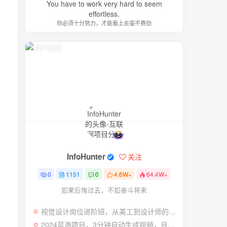
You have to work very hard to seem
effortless.
你必须十分努力，才能看上去毫不费劲
InfoHunter
关注
0
1151
0
4.6W+
64.4W+
如果后悔过去，不如奋斗将来
视觉设计岗位进阶班，从美工到设计师的蜕变（4节视频课程）
2024蓝海项目，3分钟自动生成视频，月入过万