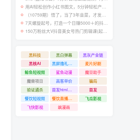
用AI轻松创作小红书图文，5分钟轻松产出300条小红书爆款笔记！
（10759期）悟了，当了3年韭菜，才发现网赚圈年赚100万的核心是卖项目，含泪分享！
7天螺旋起号，打造一个日赚5000＋的抖音壁纸号（价值688）
150万粉丝大V抖音美女号热门剪辑课(起号 过原创 素材来源 无人直播 变现)
黑科技
黑白弹幕
黑灰产业链
黑核AI
黑屏撸礼物撸门票
麦片好剧
鲸鱼短视频
鲨鱼动漫
魔豆助手
魔兽项目
高客单价
骗局
验证通杀
首发html小霸王游戏网站搭建项目
首发
餐饮短视频
餐饮直播引流
飞瓜影视
飞快影视
飒漫画