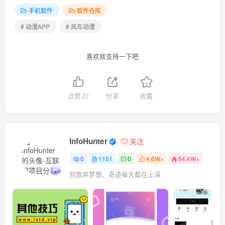
手机软件
软件仓库
# 动漫APP
# 风车动漫
喜欢就支持一下吧
点赞
27
分享
收藏
InfoHunter
关注
0
1151
0
4.6W+
64.4W+
别放弃梦想，奇迹每天都在上演