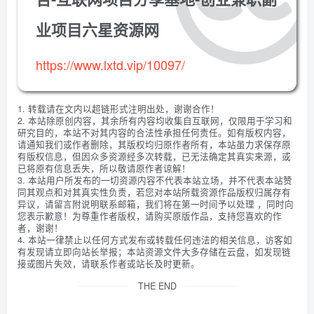
业项目六星资源网
https://www.lxtd.vip/10097/
1. 转载请在文内以超链形式注明出处，谢谢合作！
2. 本站除原创内容，其余所有内容均收集自互联网，仅限用于学习和
研究目的，本站不对其内容的合法性承担任何责任。如有版权内容，
请通知我们或作者删除，其版权均归原作者所有，本站虽力求保存原
有版权信息，但因众多资源经多次转载，已无法确定其真实来源，或
已将原有信息丢失，所以敬请原作者谅解！
3. 本站用户所发布的一切资源内容不代表本站立场，并不代表本站赞
同其观点和对其真实性负责，若您对本站所载资源作品版权归属存有
异议，请留言附说明联系邮箱，我们将在第一时间予以处理 ，同时向
您表示歉意！为尊重作者版权，请购买原版作品，支持您喜欢的作
者，谢谢！
4. 本站一律禁止以任何方式发布或转载任何违法的相关信息，访客如
有发现请立即向站长举报；本站资源文件大多存储在云盘，如发现链
接或图片失效，请联系作者或站长及时更新。
THE END