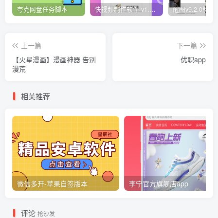
夸克网盘任务脚本
快视频制作软件 v1.1.1安卓版
上一篇
下一篇
【火星漫画】漫画神器 告别
优职app
漫荒
相关推荐
微信多开-苹果自签版本
李宁官方旗舰店app
评论
抢沙发