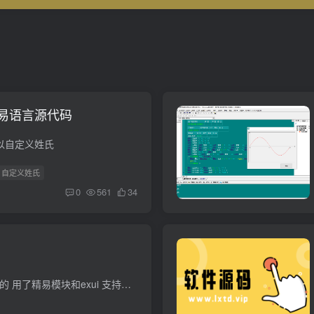
易语言源代码
以自定义姓氏
# 自定义姓氏
0
561
34
二维码生成 需要联网的 用了精易模块和exui 支持库EX_UI界面库201805.26版(exui.fne)