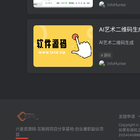
InfoHunter
AI艺术二维码生
AI艺术二维码生成
# 源码
InfoHunter
友链申请
Copyrig
六星资源网-互联网项目分享基地-创业兼职副业项
如果有侵权之处
目
202404088