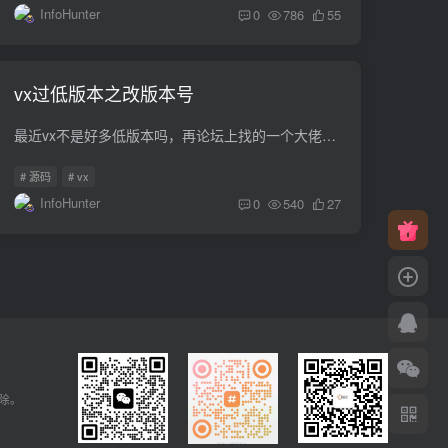
InfoHunter
0
786
55
vx过低版本之改版本号
最近vx不是好多低版本吗，再论坛上找的一个大佬的例子，但是这个修改完，好像有点小问题，就是群聊什么的会少人，应该是因为大佬改的是所有相似内存导致的问题，这个我又找了好多资料然后请教大...
# 源码
# vx
InfoHunter
0
540
27
删除。