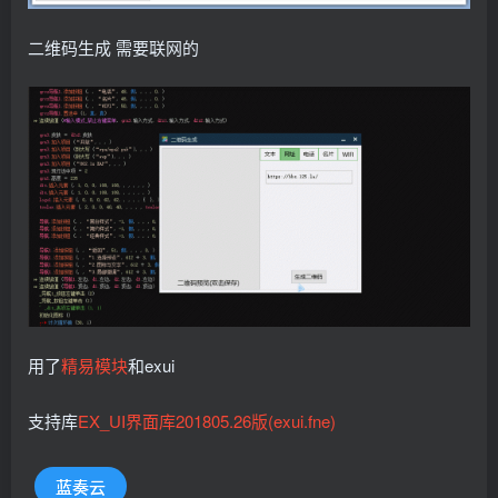
二维码生成 需要联网的
用了
精易模块
和exui
支持库
EX_UI界面库201805.26版(exui.fne)
蓝奏云