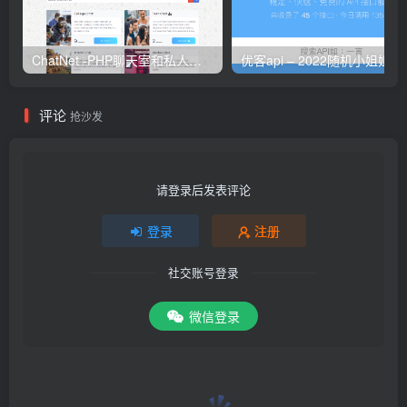
ChatNet -PHP聊天室和私人聊天程序 v1.9
优客api 
评论
抢沙发
请登录后发表评论
登录
注册
社交账号登录
微信登录