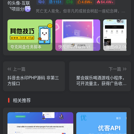
0
1151
0
4.6W+
64.4W+
死亡无人能免，但非凡的成就会树起一座纪念碑，它将一直立到太阳冷却之时
夸克网盘任务脚本
快视频制作软件 v1.1.1安卓版
上一篇
下一篇
抖音去水印PHP源码 非第三
聚会娱乐喝酒游戏小程序，
方接口
可开流量主，获得广告收益
（教程+源码）
相关推荐