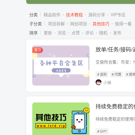
分类
精品软件
技术教程
源码分享
VIP专区
子分类
项目拆解
网创项目
其他技巧
值得一看
排序
更新
浏览
点赞
评论
随机
发布
放单/任务/接码/
置顶
# 返利
# 代理
# 放
小编
持续免费稳定的使
持续免费稳定的使用G
# GPT