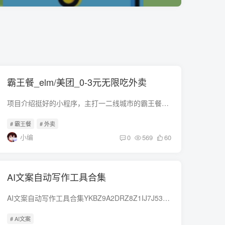
霸王餐_elm/美团_0-3元无限吃外卖
项目介绍挺好的小程序，主打一二线城市的霸王餐，比你领什么elm/美团红包实惠的多了，目前共有2家长期平台，服务地区不同，玩法一样，具体得自己注册看看你们地区是否能使用，如果能用的话，很...
# 霸王餐
# 外卖
小编
0
569
60
AI文案自动写作工具合集
AI文案自动写作工具合集YKBZ9A2DRZ8Z1IJ7J5333TL6I4KQ14P4ZK87521DE808EB487BA8B826B9403D2D9https://wwaot.lana.com/b00wn8k3veYKBZ9A2DRZ8Z1IJ7J5333TL6I4KQ14P4 ZK7BC9CC3D65A34B2FBF9C8CD1...
# AI文案