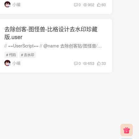
小编
0
902
60
去除创客-图怪兽-比格设计去水印珍藏
版.user
// ==UserScript== // @name 去除创客贴/图怪兽/比格设计去水印珍藏版V231011 // @namespace https://users/1089045-tao-yan // @version 3.2 // @description 在V3.0去除创客贴设计的基础上，...
# 代码
# 去水印
小编
0
653
33