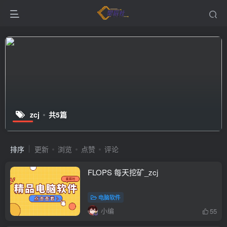
zcj
共5篇
排序
更新
浏览
点赞
评论
FLOPS 每天挖矿_zcj
电脑软件
小编
55