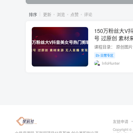
排序
更新
浏览
点赞
评论
150万粉丝大V
号 过原创 素材
日常专区
InfoHunter
友链申请
Copyrig
六星资源网-互联网项目分享基地-创业兼职副业项