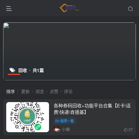
回收
共1篇
排序
更新
浏览
点赞
评论
各种券码回收+功能平台合集【E卡\话
费\快递\肯德基】
值得一看
小编
27